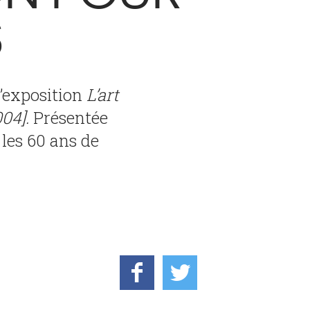
S
l’exposition
L’art
04].
Présentée
 les 60 ans de