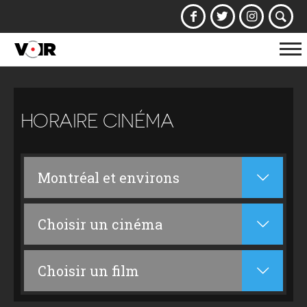
Af
la
na
HORAIRE CINÉMA