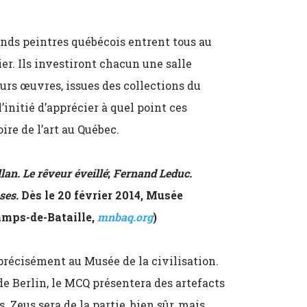
ands peintres québécois entrent tous au
r. Ils investiront chacun une salle
urs œuvres, issues des collections du
’initié d’apprécier à quel point ces
ire de l’art au Québec.
lan. Le rêveur éveillé
;
Fernand Leduc.
ses.
Dès le 20 février 2014, Musée
amps-de-Bataille,
mnbaq.org
)
 précisément au Musée de la civilisation.
de Berlin, le MCQ présentera des artefacts
 Zeus sera de la partie, bien sûr, mais