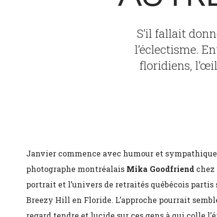
S’il fallait don
l’éclectisme. E
floridiens, l’œ
Janvier commence avec humour et sympathique 
photographe montréalais
Mika Goodfriend
chez 
portrait et l’univers de retraités québécois partis 
Breezy Hill en Floride. L’approche pourrait semb
regard tendre et lucide sur ces gens à qui colle l’é