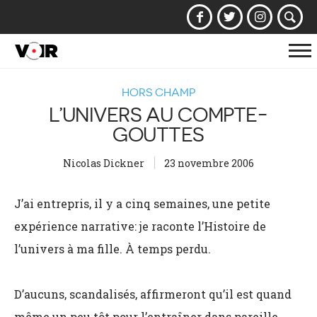
Af
la
HORS CHAMP
na
L’UNIVERS AU COMPTE-
GOUTTES
Nicolas Dickner
23 novembre 2006
J’ai entrepris, il y a cinq semaines, une petite
expérience narrative: je raconte l’Histoire de
l’univers à ma fille. À temps perdu.
D’aucuns, scandalisés, affirmeront qu’il est quand
même un peu tôt pour l’entraîner dans pareille