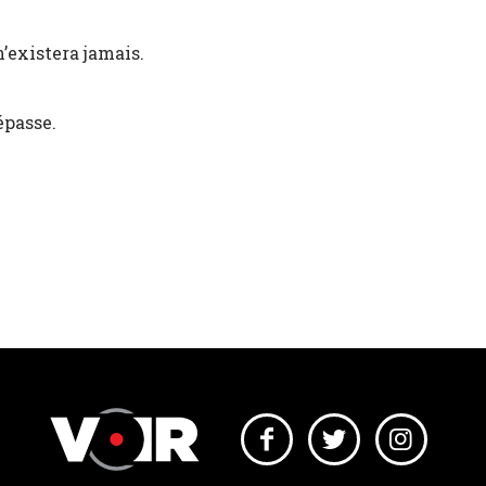
n’existera jamais.
épasse.