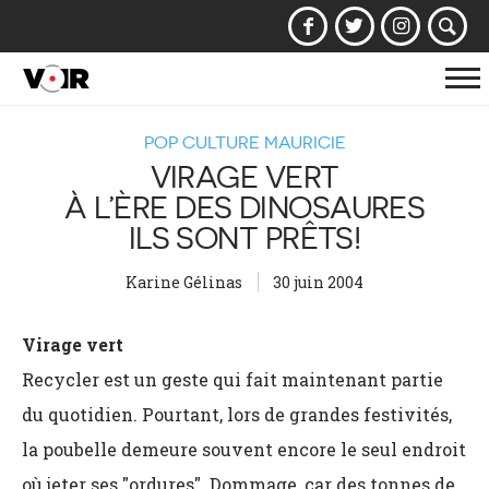
Af
la
POP CULTURE MAURICIE
na
VIRAGE VERT
À L’ÈRE DES DINOSAURES
ILS SONT PRÊTS!
Karine Gélinas
30 juin 2004
Virage vert
Recycler est un geste qui fait maintenant partie
du quotidien. Pourtant, lors de grandes festivités,
la poubelle demeure souvent encore le seul endroit
où jeter ses "ordures". Dommage, car des tonnes de