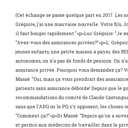
(Cet échange se passe quelque part en 2017. Les no
Grégoire, j'ai une mauvaise nouvelle. Votre fils, J
il faut bouger rapidement."<p>Luc Grégoire: "Je su
"Avez-vous des assurances privées?"<p>L. Grégoi
jeunes enfants, une petite maison à payer, des REE
autonomes, on n'a pas de fonds de pension. On n'
assurance privée. Pourquoi vous demandez ça? V
Massé: "Oui, mais ça vous prendrait des assurances
patients sans assurance déborde! Depuis que le g
recommandations du comité de Claude Castonguay
sans que l'ADQ ou le PQ s'y opposent, les choses on
"Comment ça?"<p>Dr Massé: "Depuis qu'on a ouver
et permis aux médecins de travailler dans le privé