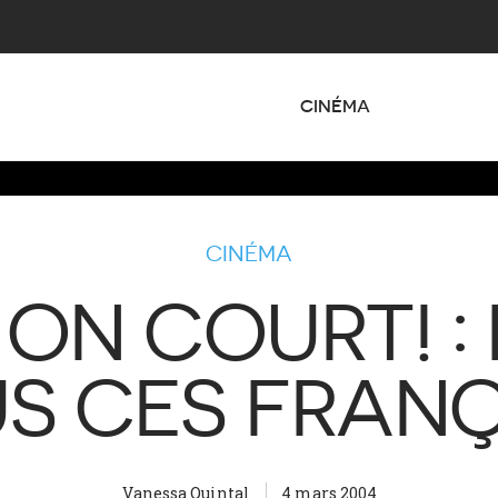
CINÉMA
CINÉMA
 ON COURT! : 
S CES FRANÇ
Vanessa Quintal
4 mars 2004