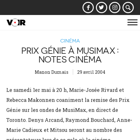
Af
la
CINÉMA
na
PRIX GÉNIE À MUSIMAX :
NOTES CINÉMA
Manon Dumais
29 avril 2004
Le samedi 1er mai à 20 h, Marie-Josée Rivard et
Rebecca Makonnen coaniment la remise des Prix
Génie sur les ondes de MusiMax, en direct de
Toronto. Denys Arcand, Raymond Bouchard, Anne-
Marie Cadieux et Mitsou seront au nombre des
présentateurs lors de ce gala où le cinéma