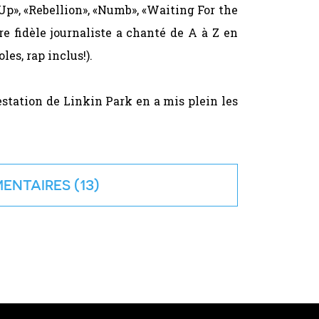
 Up», «Rebellion», «Numb», «Waiting For the
e fidèle journaliste a chanté de A à Z en
es, rap inclus!).
restation de Linkin Park en a mis plein les
ENTAIRES