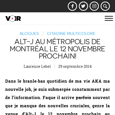
Af
la
BLOGUES
CITADINE MULTICOLORE
na
ALT-J AU MÉTROPOLIS DE
MONTRÉAL LE 12 NOVEMBRE
PROCHAIN!
Laurence Lebel
29 septembre 2014
Dans le branle-bas quotidien de ma vie AKA ma
nouvelle job, je suis submergée constamment par
de l’information. Faque il arrive
parfois
souvent
que je manque des nouvelles cruciales, genre la
venue d’Alt-J le 12 novembre prochain au