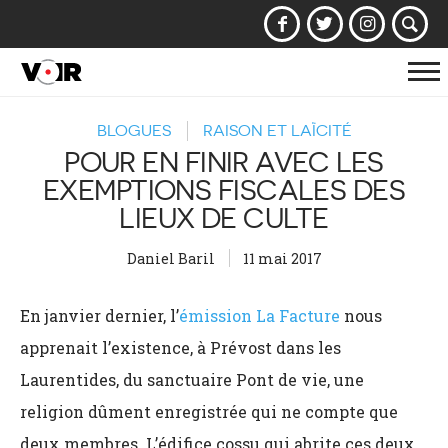
Af
la
BLOGUES
RAISON ET LAÏCITÉ
na
POUR EN FINIR AVEC LES
EXEMPTIONS FISCALES DES
LIEUX DE CULTE
Daniel Baril
11 mai 2017
En janvier dernier, l’
émission La Facture
nous
apprenait l’existence, à Prévost dans les
Laurentides, du sanctuaire Pont de vie, une
religion dûment enregistrée qui ne compte que
deux membres. L’édifice cossu qui abrite ces deux