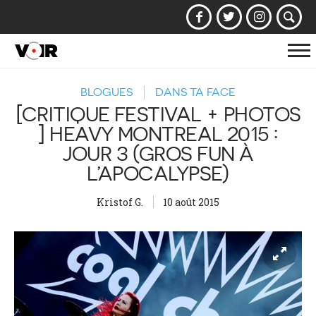
Af
la
BLOGUES
DANS TA FACE
na
[CRITIQUE FESTIVAL + PHOTOS
] HEAVY MONTREAL 2015 :
JOUR 3 (GROS FUN À
L’APOCALYPSE)
Kristof G.
10 août 2015