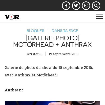
Af
la
BLOGUES
DANS TA FACE
na
[GALERIE PHOTO]
MOTÖRHEAD + ANTHRAX
Kristof G.
19 septembre 2015
Galerie de photo du show du 18 septembre 2015,
avec Anthrax et Motörhead:
Anthrax :