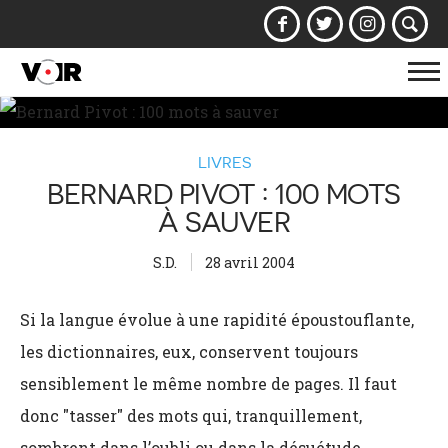
Af
la
na
LIVRES
BERNARD PIVOT : 100 MOTS
À SAUVER
S.D.
28 avril 2004
Si la langue évolue à une rapidité époustouflante,
les dictionnaires, eux, conservent toujours
sensiblement le même nombre de pages. Il faut
donc "tasser" des mots qui, tranquillement,
sombrent dans l’oubli ou dans la désuétude.