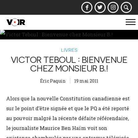
Af
la
na
LIVRES
VICTOR TEBOUL : BIENVENUE
CHEZ MONSIEUR B.!
Éric Paquin
19 mai 2011
Alors que la nouvelle Constitution canadienne est
sur le point d’être signée et que le PQ a été reporté
au pouvoir malgré la récente défaite référendaire,
le journaliste Maurice Ben Haïm voit son
existence chamboulée par une entrevue télévisée