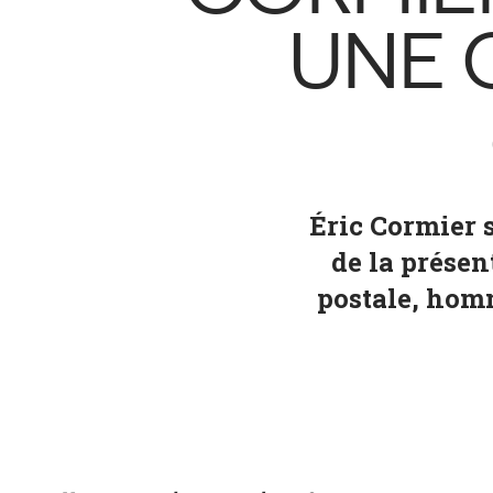
UNE 
Éric Cormier s
de la présen
postale, homm