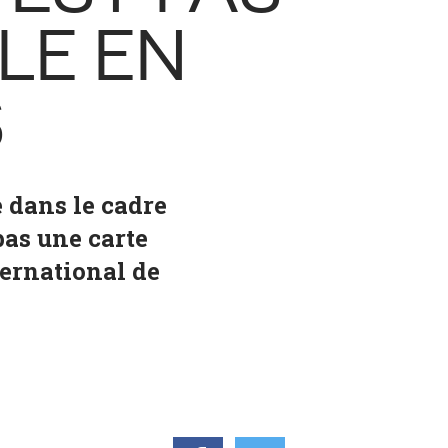
LE EN
S
e dans le cadre
pas une carte
ternational de