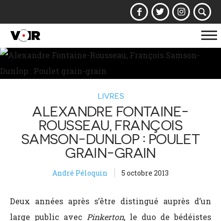
Af
la
na
LIVRES
ALEXANDRE FONTAINE-
ROUSSEAU, FRANÇOIS
SAMSON-DUNLOP : POULET
GRAIN-GRAIN
André Péloquin
5 octobre 2013
Deux années après s’être distingué auprès d’un
large public avec
Pinkerton
, le duo de bédéistes