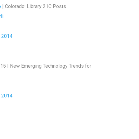
e
| Colorado: Library 21C Posts
4i
 2014
015 | New Emerging Technology Trends for
 2014