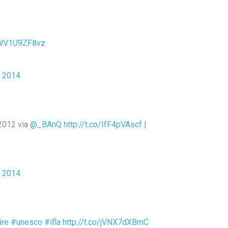
o/WV1U9ZF8vz
 2014
 2012 via
@_BAnQ
http://t.co/IfF4pVAscf
|
 2014
ire
#unesco
#ifla
http://t.co/jVNX7dXBmC