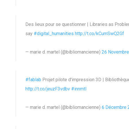
Des lieux pour se questionner | Libraries as Prob
say
#digital_humanities
http://t.co/kCumSwQ2Gf
— marie d. martel (@bibliomancienne)
26 Novembre
#fablab
Projet pilote d'impression 3D | Bibliothèq
http://t.co/jeuzF3vdbv
#innmtl
— marie d. martel (@bibliomancienne)
6 Décembre 