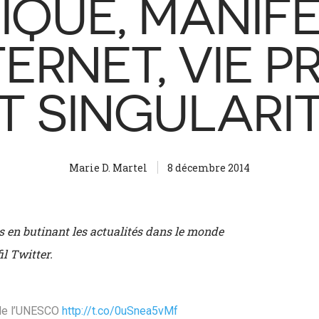
IQUE, MANIFE
TERNET, VIE P
T SINGULARI
Marie D. Martel
8 décembre 2014
is en butinant les actualités dans le monde
il Twitter.
s de l’UNESCO
http://t.co/0uSnea5vMf