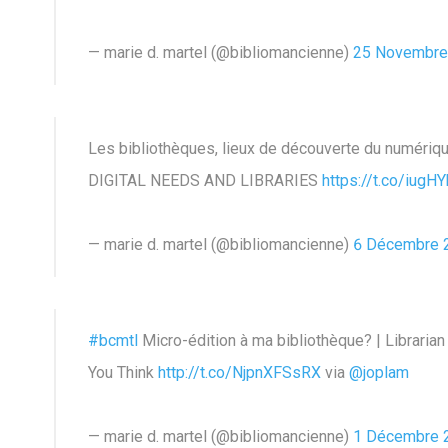
— marie d. martel (@bibliomancienne)
25 Novembre
Les bibliothèques, lieux de découverte du numériq
DIGITAL NEEDS AND LIBRARIES
https://t.co/iugH
— marie d. martel (@bibliomancienne)
6 Décembre 
#bcmtl
Micro-édition à ma bibliothèque? | Librari
You Think
http://t.co/NjpnXFSsRX
via
@joplam
— marie d. martel (@bibliomancienne)
1 Décembre 