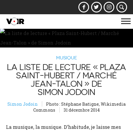
Af
la
na
MUSIQUE
LA LISTE DE LECTURE « PLAZA
SAINT-HUBERT / MARCHÉ
JEAN-TALON » DE
SIMON JODOIN
Simon Jodoin
Photo : Stéphane Batigne, Wikimedia
Commons
31 décembre 2014
La musique, la musique. D’habitude, je laisse mes