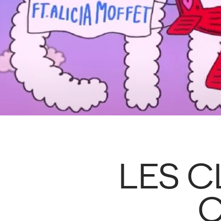
LES C
C