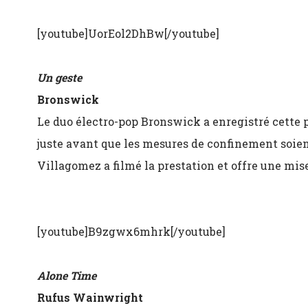
[youtube]UorEol2DhBw[/youtube]
Un geste
Bronswick
Le duo électro-pop Bronswick a enregistré cette p
juste avant que les mesures de confinement soien
Villagomez a filmé la prestation et offre une mi
[youtube]B9zgwx6mhrk[/youtube]
Alone Time
Rufus Wainwright