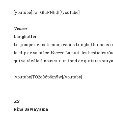
[youtube]fw_GluPNEdI[/youtube]
Veneer
Lungbutter
Le groupe de rock montréalais Lungbutter nous in
le clip de sa pièce
Veneer
. La nuit, les bestioles s
qui se révèle à nous sur un fond de guitares bruy
[youtube]TO2c06p6m5w[/youtube]
XS
Rina Sawayama