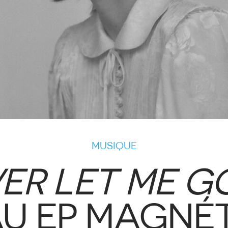
MUSIQUE
ER LET ME G
U EP MAGNÉT