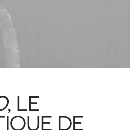
O
, LE
IQUE DE