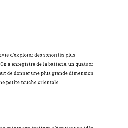
nvie d’explorer des sonorités plus
n a enregistré de la batterie, un quatuor
le but de donner une plus grande dimension
ne petite touche orientale.
 de suivre son instinct, d’écouter une idée,