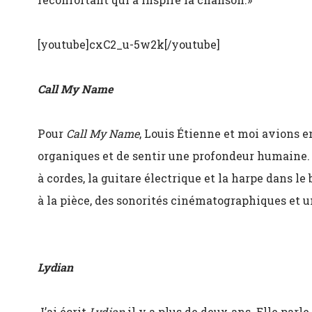
[youtube]cxC2_u-5w2k[/youtube]
Call My Name
Pour
Call My Name
, Louis Étienne et moi avions e
organiques et de sentir une profondeur humaine. O
à cordes, la guitare électrique et la harpe dans 
à la pièce, des sonorités cinématographiques et u
Lydian
J’ai écrit
Lydian
il y a plus de deux ans. Elle parle