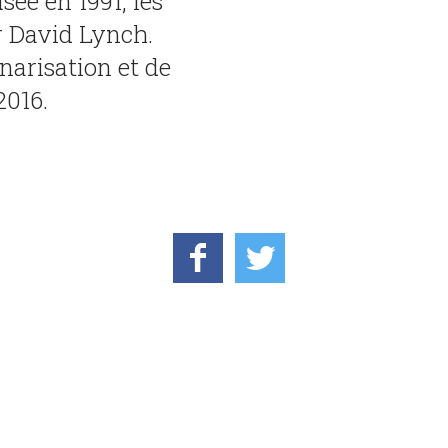
sée en 1991, les
ar David Lynch.
narisation et de
2016.