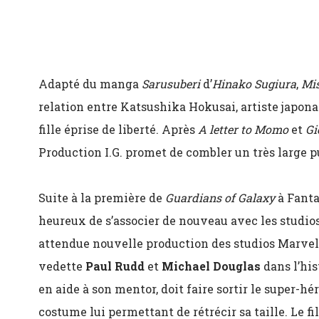
Adapté du manga
Sarusuberi
d’
Hinako Sugiura
,
Mi
relation entre Katsushika Hokusai, artiste japonai
fille éprise de liberté. Après
A letter to Momo
et
Gi
Production I.G. promet de combler un très large p
Suite à la première de
Guardians of Galaxy
à Fantas
heureux de s’associer de nouveau avec les studio
attendue nouvelle production des studios Marvel,
vedette
Paul Rudd
et
Michael Douglas
dans l’his
en aide à son mentor, doit faire sortir le super-hé
costume lui permettant de rétrécir sa taille. Le fil