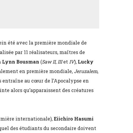
ein été avec la première mondiale de
lisée par 11 réalisateurs, maîtres de
n Lynn Bousman
(
Saw II
,
III
et
IV
),
Lucky
galement en première mondiale,
Jeruzalem
,
s entraîne au cœur de l’Apocalypse en
inte alors qu’apparaissent des créatures
mière internationale),
Eiichiro Hasumi
uel des étudiants du secondaire doivent