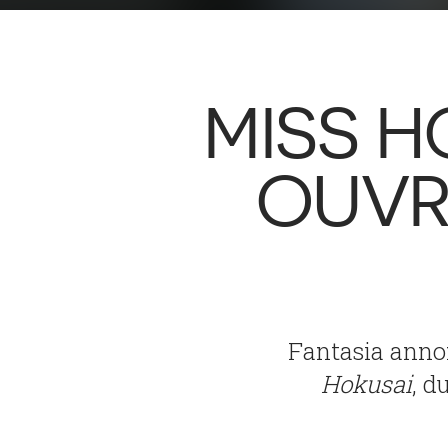
MISS H
OUVR
Fantasia annon
Hokusai
, d