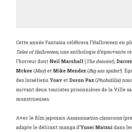
Cette année Fantasia célébrera l’Halloween en pl
Tales of Halloween
, une anthologie d’épouvante réa
l’horreur dont
Neil Marshall
(
The descent
),
Darre
Mckee
(
May
) et
Mike Mendez
(
Big ass spider!
). É
des Israéliens
Yoav
et
Doron Paz
(
Phobidilia
) nou
suivant deux touristes prisonnières de la Ville sa
monstrueuses.
Avec le film japonais
Assassination classroom
(pre
adapte le délirant manga d’
Yusei Matsui
dans leq