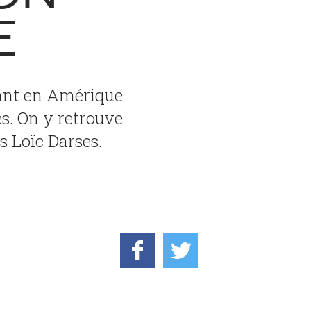
E
ant en Amérique
s. On y retrouve
s Loïc Darses.