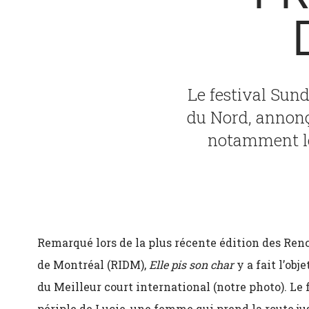
Le festival Su
du Nord, annonç
notamment le 
Remarqué lors de la plus récente édition des Re
de Montréal (RIDM),
Elle pis son char
y a fait l’obj
du Meilleur court international (notre photo). Le
périple de Lucie, une femme qui prend la route jus