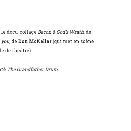
 le docu-collage
Bacon & God’s Wrath
, de
t you
, de
Don McKellar
(qui met en scène
e de théâtre).
nté
The Grandfather Drum
,