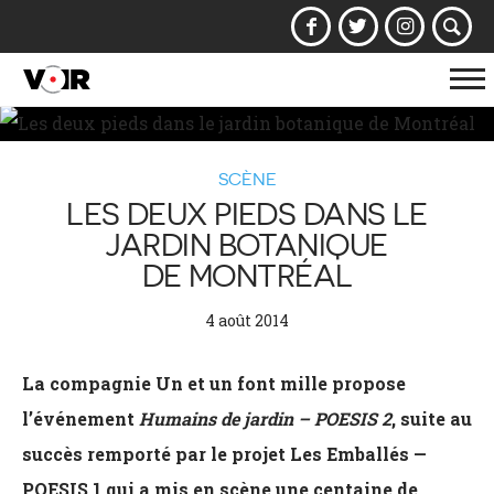
Af
la
na
SCÈNE
LES DEUX PIEDS DANS LE
JARDIN BOTANIQUE
DE MONTRÉAL
4 août 2014
La compagnie Un et un font mille propose
l’événement
Humains de jardin – POESIS 2
, suite au
succès remporté par le projet Les Emballés —
POESIS 1 qui a mis en scène une centaine de