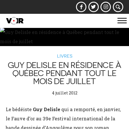
Af
la
na
LIVRES
GUY DELISLE EN RÉSIDENCE À
QUÉBEC PENDANT TOUT LE
MOIS DE JUILLET
4 juillet 2012
Le bédéiste
Guy Delisle
qui a remporté, en janvier,
le Fauve d’or au 39e Festival international de la
bande dessinée d’Angoulême pour son roman