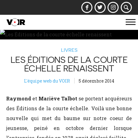
Af
la
na
LIVRES
LES ÉDITIONS DE LA COURTE
ÉCHELLE RENAISSENT
L'équipe web du VOIR
5 décembre 2014
Raymond
et
Mariève Talbot
se portent acquéreurs
des Éditions de la courte échelle. Voilà une bonne
nouvelle qui met du baume sur notre coeur de
jeunesse, peiné en octobre dernier lorsque
l’entreprise, fondée en 1978, avait déclaré faillite.