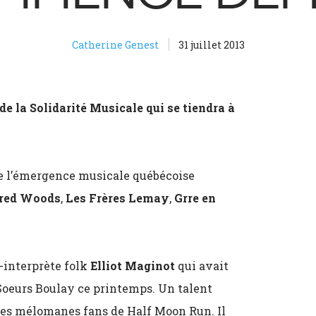
Catherine Genest
31 juillet 2013
e la Solidarité Musicale qui se tiendra à
ère l’émergence musicale québécoise
red Woods
,
Les Frères Lemay
,
Grre en
-interprète folk
Elliot Maginot
qui avait
 Soeurs Boulay ce printemps. Un talent
e les mélomanes fans de Half Moon Run. Il