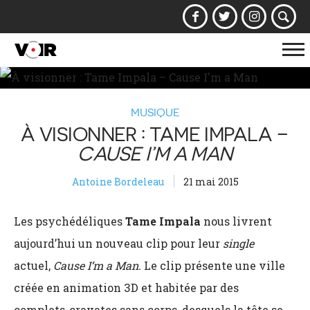
Af
la
na
MUSIQUE
À VISIONNER : TAME IMPALA –
CAUSE I’M A MAN
Antoine Bordeleau
21 mai 2015
Les psychédéliques
Tame Impala
nous livrent
aujourd’hui un nouveau clip pour leur
single
actuel,
Cause I’m a Man.
Le clip présente une ville
créée en animation 3D et habitée par des
complets-cravates sans corps, desquels la tête se