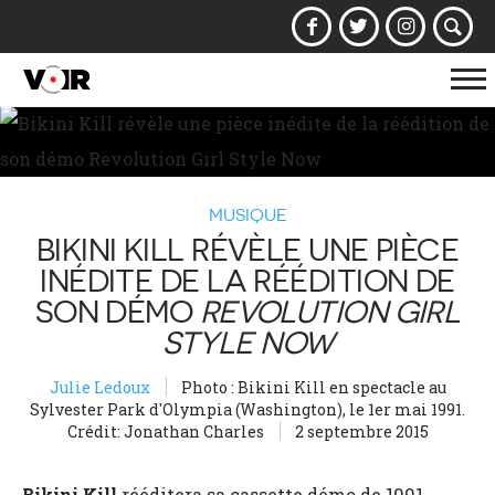
Af
la
na
MUSIQUE
BIKINI KILL RÉVÈLE UNE PIÈCE
INÉDITE DE LA RÉÉDITION DE
SON DÉMO
REVOLUTION GIRL
STYLE NOW
Julie Ledoux
Photo : Bikini Kill en spectacle au
Sylvester Park d'Olympia (Washington), le 1er mai 1991.
Crédit: Jonathan Charles
2 septembre 2015
Bikini Kill
rééditera sa cassette démo de 1991,