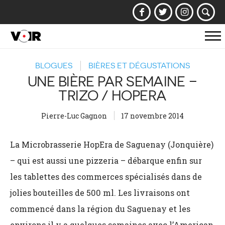
Af
la
BLOGUES
BIÈRES ET DÉGUSTATIONS
na
UNE BIÈRE PAR SEMAINE –
TRIZO / HOPERA
Pierre-Luc Gagnon
17 novembre 2014
La Microbrasserie HopEra de Saguenay (Jonquière)
– qui est aussi une pizzeria – débarque enfin sur
les tablettes des commerces spécialisés dans de
jolies bouteilles de 500 ml. Les livraisons ont
commencé dans la région du Saguenay et les
environs il y a quelques semaines avec l’American