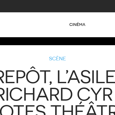
CINÉMA
SCÈNE
EPÔT, L’ASIL
RICHARD CYR 
OTES THÉÂT