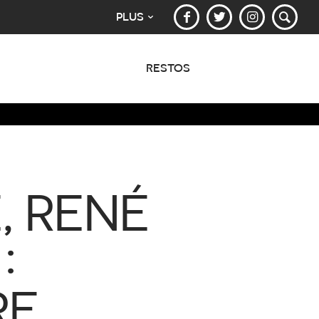
PLUS
RESTOS
E, RENÉ
:
RE