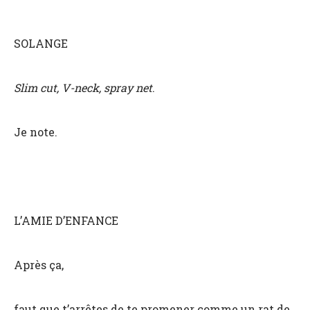
SOLANGE
Slim cut, V-neck, spray net
.
Je note.
L’AMIE D’ENFANCE
Après ça,
faut que t’arrêtes de te promener comme un rat de