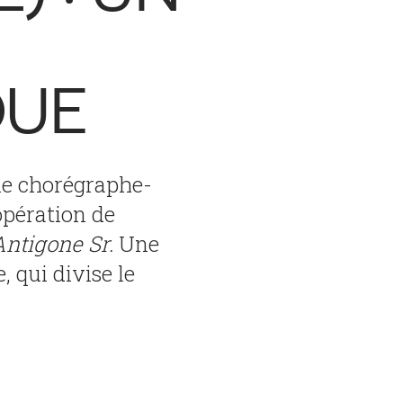
QUE
 le chorégraphe-
opération de
Antigone Sr.
Une
, qui divise le