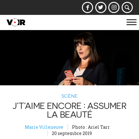
Af
la
na
SCÈNE
J’T’AIME ENCORE : ASSUMER
LA BEAUTÉ
Marie Villeneuve
Photo : Ariel Tarr
20 septembre 2019