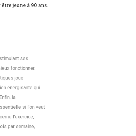
 être jeune à 90 ans.
stimulant ses
ieux fonctionner.
tiques joue
ion énergisante qui
nfin, la
entielle si l'on veut
cerne l'exercice,
fois par semaine,