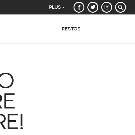
PLUS
RESTOS
ÉO
RE
E!