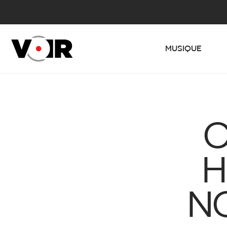
MUSIQUE
C
H
N