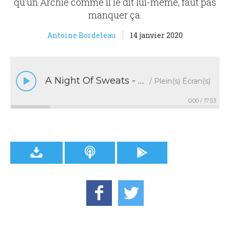
qu’un Archie comme il le dit lui-même, faut pas
manquer ça.
Antoine Bordeleau
14 janvier 2020
A Night Of Sweats - Nostalgie et aérobie
Plein(s) Écran(s)
0:00
/
17:53