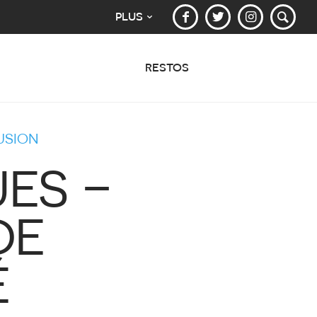
PLUS
RESTOS
USION
UES –
DE
É