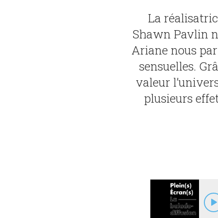
La réalisatri
Shawn Pavlin nou
Ariane nous parl
sensuelles. G
valeur l’univer
plusieurs eff