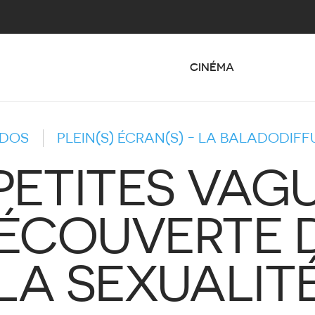
CINÉMA
DOS
PLEIN(S) ÉCRAN(S) - LA BALADODIFF
PETITES VAG
ÉCOUVERTE 
LA SEXUALIT