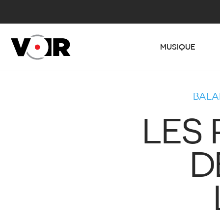
MUSIQUE
BALA
LES 
D