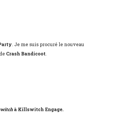
Party
. Je me suis procuré le nouveau
 de
Crash Bandicoot
.
switch
à Killswitch Engage.