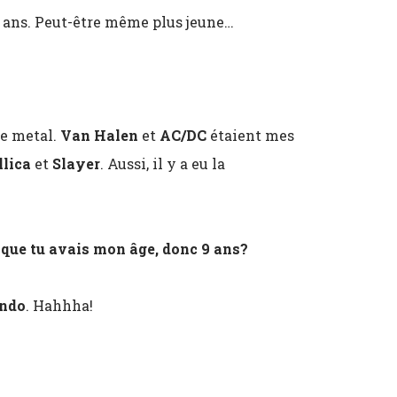
4 ans. Peut-être même plus jeune…
le metal.
Van Halen
et
AC/DC
étaient mes
lica
et
Slayer
. Aussi, il y a eu la
sque tu avais mon âge, donc 9 ans?
ndo
. Hahhha!