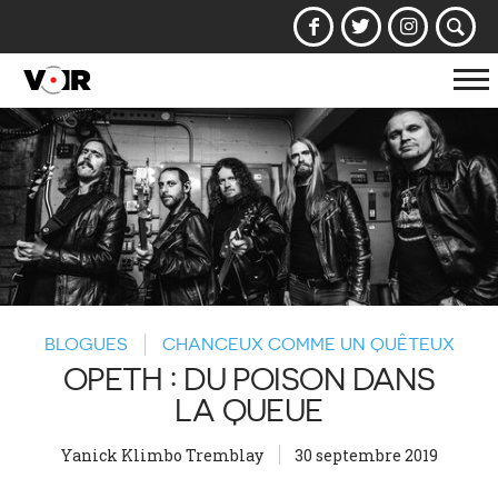
Af
la
na
BLOGUES
CHANCEUX COMME UN QUÊTEUX
OPETH : DU POISON DANS
LA QUEUE
Yanick Klimbo Tremblay
30 septembre 2019