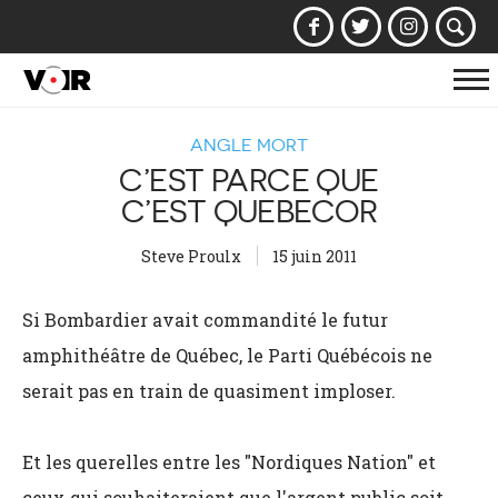
Af
la
ANGLE MORT
na
C’EST PARCE QUE
C’EST QUEBECOR
Steve Proulx
15 juin 2011
Si Bombardier avait commandité le futur
amphithéâtre de Québec, le Parti Québécois ne
serait pas en train de quasiment imploser.
Et les querelles entre les "Nordiques Nation" et
ceux qui souhaiteraient que l'argent public soit