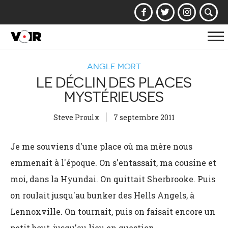
Af
la
ANGLE MORT
na
LE DÉCLIN DES PLACES
MYSTÉRIEUSES
Steve Proulx
7 septembre 2011
Je me souviens d'une place où ma mère nous
emmenait à l'époque. On s'entassait, ma cousine et
moi, dans la Hyundai. On quittait Sherbrooke. Puis
on roulait jusqu'au bunker des Hells Angels, à
Lennoxville. On tournait, puis on faisait encore un
petit bout, jusqu'au lieu en question.