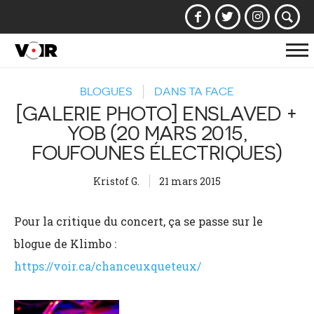
Af
la
BLOGUES
DANS TA FACE
na
[GALERIE PHOTO] ENSLAVED +
YOB (20 MARS 2015,
FOUFOUNES ÉLECTRIQUES)
Kristof G.
21 mars 2015
Pour la critique du concert, ça se passe sur le
blogue de Klimbo :
https://voir.ca/chanceuxqueteux/