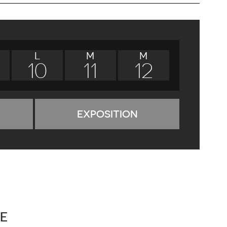
L
M
M
10
11
12
EXPOSITION
E