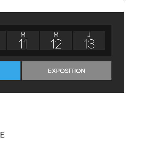
M
M
J
11
12
13
EXPOSITION
E