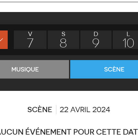
V
S
D
L
7
8
9
10
MUSIQUE
SCÈNE
SCÈNE
22 AVRIL 2024
AUCUN ÉVÉNEMENT POUR CETTE DAT