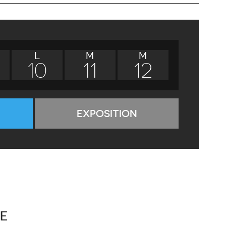
L
M
M
10
11
12
EXPOSITION
E