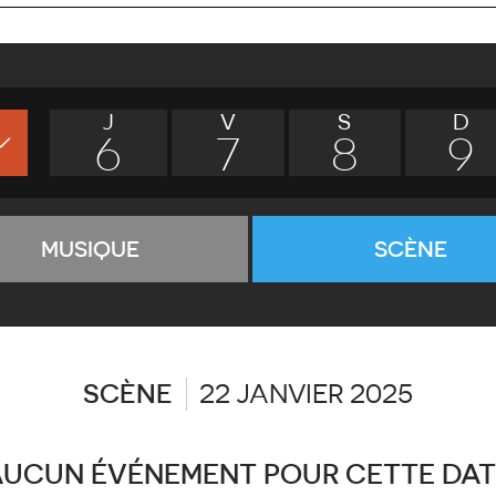
J
V
S
D
6
7
8
9
MUSIQUE
SCÈNE
SCÈNE
22 JANVIER 2025
AUCUN ÉVÉNEMENT POUR CETTE DAT