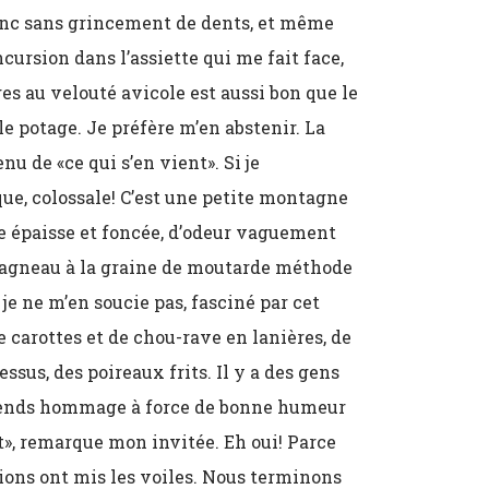
nc sans grincement de dents, et même
cursion dans l’assiette qui me fait face,
es au velouté avicole est aussi bon que le
e potage. Je préfère m’en abstenir. La
nu de «ce qui s’en vient». Si je
que, colossale! C’est une petite montagne
e épaisse et foncée, d’odeur vaguement
d’agneau à la graine de moutarde méthode
 je ne m’en soucie pas, fasciné par cet
carottes et de chou-rave en lanières, de
ssus, des poireaux frits. Il y a des gens
i rends hommage à force de bonne humeur
nt», remarque mon invitée. Eh oui! Parce
ions ont mis les voiles. Nous terminons