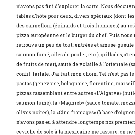
n’avons pas fini d’explorer la carte. Nous découvr
tables d’hôte pour deux, divers spéciaux (dont les m
des cannelloni (épinards et trois fromages) au ros
pizza européenne et le burger du chef. Puis nous
retrouve un peu de tout: entrées et amuse-gueule (
saumon fumé, ailes de poulet, etc.), grillades, «Te
de fruits de mer), sauté de volaille à l’orientale (
confit, farfale. J’ai fait mon choix. Tel n’est pas l
pastas (genevoise, bolognaise, florentine, marseil
pizzas rassemblant entre autres «L’Algarve» (huile 
saumon fumé), la «Maghreb» (sauce tomate, mozzar
olives noires), la «Cinq fromages» (à base d’oign
n’avons pas eu à attendre longtemps nos premier
ceviche de sole à la mexicaine me rassure: on ne s’