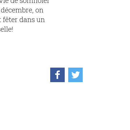
vie de somnoler
1 décembre, on
t fêter dans un
elle!