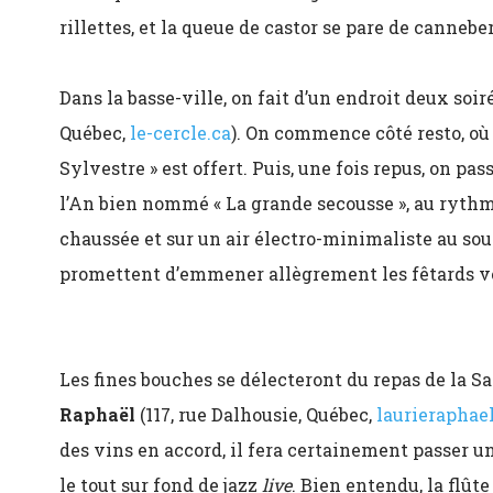
rillettes, et la queue de castor se pare de canneb
Dans la basse-ville, on fait d’un endroit deux soi
Québec,
le-cercle.ca
). On commence côté resto, où
Sylvestre » est offert. Puis, une fois repus, on pas
l’An bien nommé « La grande secousse », au rythm
chaussée et sur un air électro-minimaliste au sou
promettent d’emmener allègrement les fêtards ve
Les fines bouches se délecteront du repas de la S
Raphaël
(117, rue Dalhousie, Québec,
laurieraphae
des vins en accord, il fera certainement passer
le tout sur fond de jazz
live
. Bien entendu, la flû